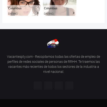
Columbus
Columbus
DATING
DATING
Vacantespty.com - Recopilamos todas las ofertas de empleo de
perfiles de redes sociales de personas de RRHH. Te traemos las
vacantes más recientes de todos los sectores de la industria a
nivel nacional.