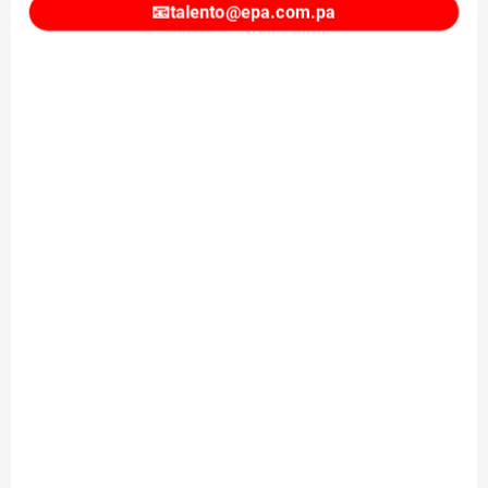
📧
talento@epa.com.pa