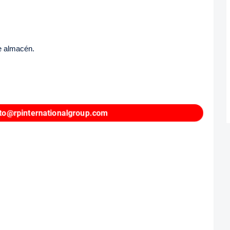
e almacén.
to@rpinternationalgroup.com