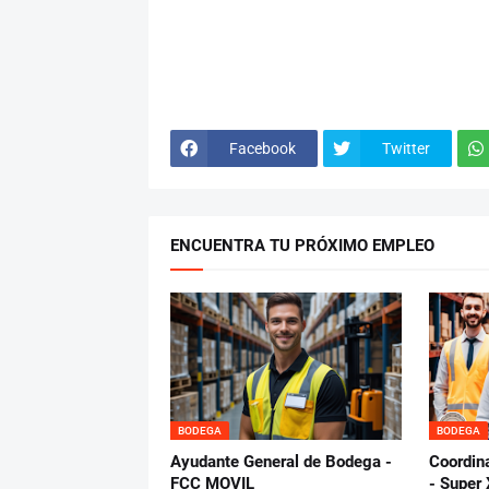
Facebook
Twitter
ENCUENTRA TU PRÓXIMO EMPLEO
BODEGA
BODEGA
Ayudante General de Bodega -
Coordin
FCC MOVIL
- Super 