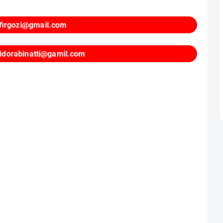
firgozi@gmail.com
uidorabinatti@gamil.com