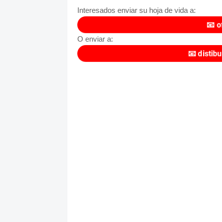
Interesados enviar su hoja de vida a:
📧
o
O enviar a:
📧
distib