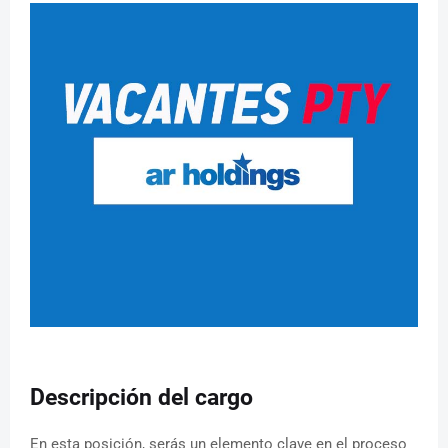
Descripción del cargo
En esta posición, serás un elemento clave en el proceso