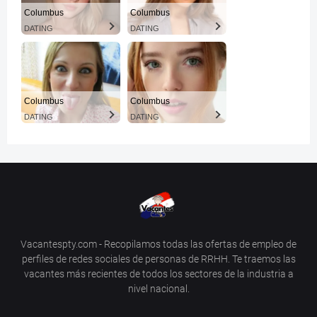
Columbus
Columbus
DATING
DATING
Columbus
Columbus
DATING
DATING
Vacantespty.com - Recopilamos todas las ofertas de empleo de
perfiles de redes sociales de personas de RRHH. Te traemos las
vacantes más recientes de todos los sectores de la industria a
nivel nacional.