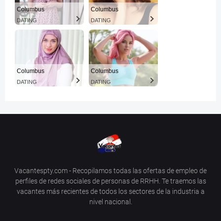
Columbus
Columbus
DATING
DATING
Columbus
Columbus
DATING
DATING
Vacantespty.com - Recopilamos todas las ofertas de empleo de
perfiles de redes sociales de personas de RRHH. Te traemos las
vacantes más recientes de todos los sectores de la industria a
nivel nacional.