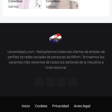
Columbus
Columbus
DATING
DATING
Vacantespty.com - Recopilamos todas las ofertas de empleo de
perfiles de redes sociales de personas de RRHH. Te traemos las
vacantes más recientes de todos los sectores de la industria a
nivel nacional.
Inicio
Cookies
Privacidad
Aviso legal