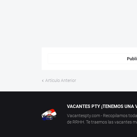
Publi
Artículo Anterior
VACANTES PTY ¡TENEMOS UNA V
Vacantespty.com - Recopilamos todas 
de RRHH. Te traemos las vacantes más 