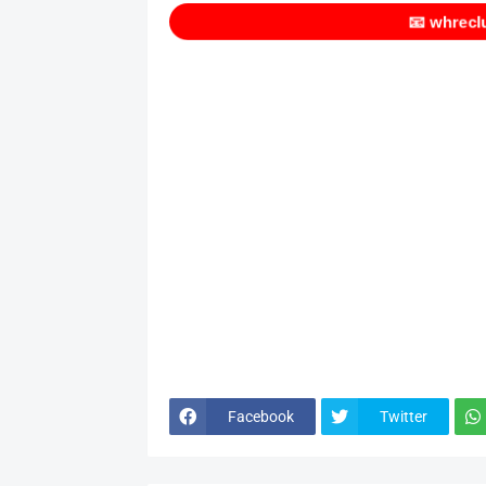
📧
whrecl
Facebook
Twitter