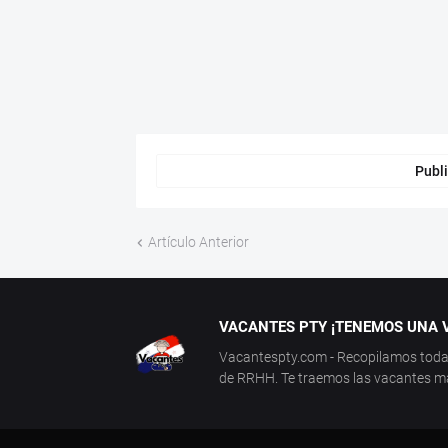
Publi
Artículo Anterior
VACANTES PTY ¡TENEMOS UNA V
Vacantespty.com - Recopilamos todas 
de RRHH. Te traemos las vacantes más 