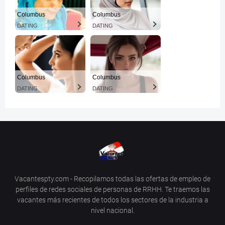
Columbus
Columbus
DATING
DATING
Columbus
Columbus
DATING
DATING
Vacantespty.com - Recopilamos todas las ofertas de empleo de
perfiles de redes sociales de personas de RRHH. Te traemos las
vacantes más recientes de todos los sectores de la industria a
nivel nacional.