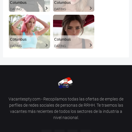
Columbus
Columbus
DATING
DATING
Columbus
Columbus
DATING
DATING
Vacantespty.com - Recopilamos todas las ofertas de empleo de
perfiles de redes sociales de personas de RRHH. Te traemos las
vacantes más recientes de todos los sectores de la industria a
nivel nacional.