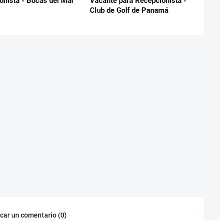
onista - Bocas del Mar
Vacante para Recepcionista -
Club de Golf de Panamá
car un comentario (0)