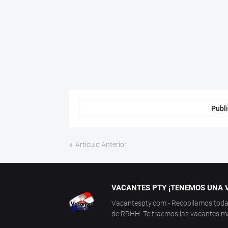
Publi
Artículo Anterior
VACANTES PTY ¡TENEMOS UNA V
Vacantespty.com - Recopilamos todas 
de RRHH. Te traemos las vacantes más 