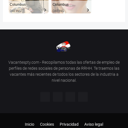
Columbus
Columbus
DATING
DATING
Vacantespty.com - Recopilamos todas las ofertas de empleo de
perfiles de redes sociales de personas de RRHH. Te traemos las
vacantes más recientes de todos los sectores de la industria a
nivel nacional.
Inicio
Cookies
Privacidad
Aviso legal