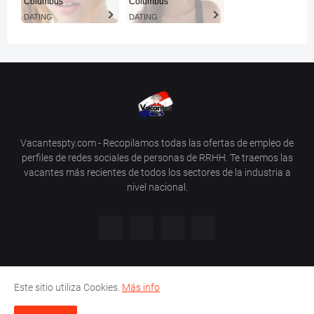
Columbus
Columbus
DATING
DATING
Vacantespty.com - Recopilamos todas las ofertas de empleo de
perfiles de redes sociales de personas de RRHH. Te traemos las
vacantes más recientes de todos los sectores de la industria a
nivel nacional.
Este sitio utiliza Cookies.
Más info
Inicio
Cookies
Privacidad
Aviso legal