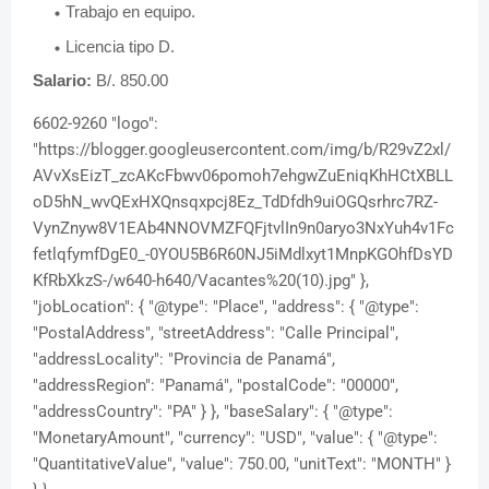
Trabajo en equipo.
Licencia tipo D.
Salario:
B/. 850.00
6602-9260 "logo":
"https://blogger.googleusercontent.com/img/b/R29vZ2xl/
AVvXsEizT_zcAKcFbwv06pomoh7ehgwZuEniqKhHCtXBLL
oD5hN_wvQExHXQnsqxpcj8Ez_TdDfdh9uiOGQsrhrc7RZ-
VynZnyw8V1EAb4NNOVMZFQFjtvlIn9n0aryo3NxYuh4v1Fc
fetlqfymfDgE0_-0YOU5B6R60NJ5iMdlxyt1MnpKGOhfDsYD
KfRbXkzS-/w640-h640/Vacantes%20(10).jpg" },
"jobLocation": { "@type": "Place", "address": { "@type":
"PostalAddress", "streetAddress": "Calle Principal",
"addressLocality": "Provincia de Panamá",
"addressRegion": "Panamá", "postalCode": "00000",
"addressCountry": "PA" } }, "baseSalary": { "@type":
"MonetaryAmount", "currency": "USD", "value": { "@type":
"QuantitativeValue", "value": 750.00, "unitText": "MONTH" }